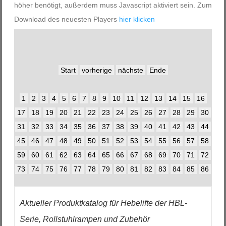
höher benötigt, außerdem muss Javascript aktiviert sein. Zum
Download des neuesten Players
hier klicken
Start
vorherige
nächste
Ende
1
2
3
4
5
6
7
8
9
10
11
12
13
14
15
16
17
18
19
20
21
22
23
24
25
26
27
28
29
30
31
32
33
34
35
36
37
38
39
40
41
42
43
44
45
46
47
48
49
50
51
52
53
54
55
56
57
58
59
60
61
62
63
64
65
66
67
68
69
70
71
72
73
74
75
76
77
78
79
80
81
82
83
84
85
86
Aktueller Produktkatalog für Hebelifte der HBL-
Serie, Rollstuhlrampen und Zubehör