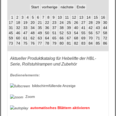
Start
vorherige
nächste
Ende
1
2
3
4
5
6
7
8
9
10
11
12
13
14
15
16
17
18
19
20
21
22
23
24
25
26
27
28
29
30
31
32
33
34
35
36
37
38
39
40
41
42
43
44
45
46
47
48
49
50
51
52
53
54
55
56
57
58
59
60
61
62
63
64
65
66
67
68
69
70
71
72
73
74
75
76
77
78
79
80
81
82
83
84
85
86
Aktueller Produktkatalog für Hebelifte der HBL-
Serie, Rollstuhlrampen und Zubehör
Bedienelemente:
bildschirmfüllende Anzeige
Zoom
automatisches Blättern aktivieren