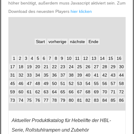
höher benötigt, außerdem muss Javascript aktiviert sein. Zum
Download des neuesten Players
hier klicken
Start
vorherige
nächste
Ende
1
2
3
4
5
6
7
8
9
10
11
12
13
14
15
16
17
18
19
20
21
22
23
24
25
26
27
28
29
30
31
32
33
34
35
36
37
38
39
40
41
42
43
44
45
46
47
48
49
50
51
52
53
54
55
56
57
58
59
60
61
62
63
64
65
66
67
68
69
70
71
72
73
74
75
76
77
78
79
80
81
82
83
84
85
86
Aktueller Produktkatalog für Hebelifte der HBL-
Serie, Rollstuhlrampen und Zubehör