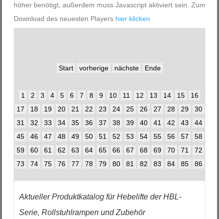
höher benötigt, außerdem muss Javascript aktiviert sein. Zum
Download des neuesten Players
hier klicken
Start
vorherige
nächste
Ende
1
2
3
4
5
6
7
8
9
10
11
12
13
14
15
16
17
18
19
20
21
22
23
24
25
26
27
28
29
30
31
32
33
34
35
36
37
38
39
40
41
42
43
44
45
46
47
48
49
50
51
52
53
54
55
56
57
58
59
60
61
62
63
64
65
66
67
68
69
70
71
72
73
74
75
76
77
78
79
80
81
82
83
84
85
86
Aktueller Produktkatalog für Hebelifte der HBL-
Serie, Rollstuhlrampen und Zubehör