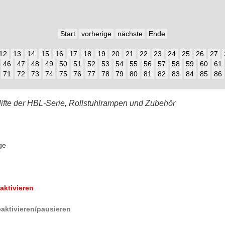
Start
vorherige
nächste
Ende
12
13
14
15
16
17
18
19
20
21
22
23
24
25
26
27
46
47
48
49
50
51
52
53
54
55
56
57
58
59
60
61
71
72
73
74
75
76
77
78
79
80
81
82
83
84
85
86
lifte der HBL-Serie, Rollstuhlrampen und Zubehör
ge
aktivieren
aktivieren/pausieren