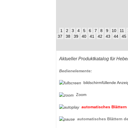
1
2
3
4
5
6
7
8
9
10
11
37
38
39
40
41
42
43
44
45
Aktueller Produktkatalog für Hebe
Bedienelemente:
bildschirmfüllende Anzei
Zoom
automatisches Blättern 
automatisches Blättern de