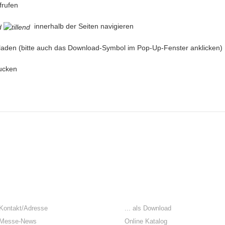
frufen
innerhalb der Seiten navigieren
aden (bitte auch das Download-Symbol im Pop-Up-Fenster anklicken)
ucken
DER WEG ZU UNS
KATALOG
Kontakt/Adresse
... als Download
Messe-News
Online Katalog