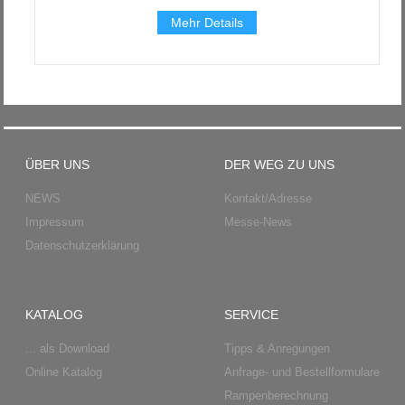
Mehr Details
ÜBER UNS
DER WEG ZU UNS
NEWS
Kontakt/Adresse
Impressum
Messe-News
Datenschutzerklärung
KATALOG
SERVICE
... als Download
Tipps & Anregungen
Online Katalog
Anfrage- und Bestellformulare
Rampenberechnung