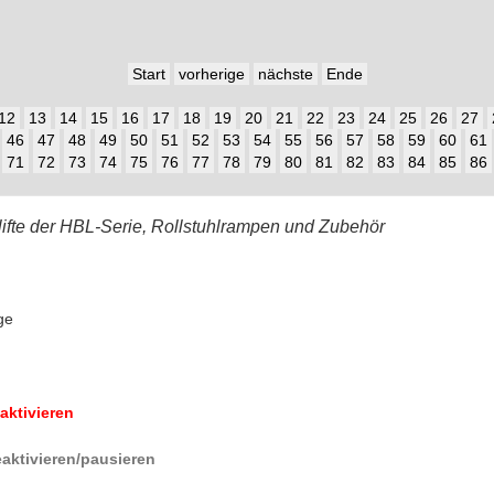
Start
vorherige
nächste
Ende
12
13
14
15
16
17
18
19
20
21
22
23
24
25
26
27
46
47
48
49
50
51
52
53
54
55
56
57
58
59
60
61
71
72
73
74
75
76
77
78
79
80
81
82
83
84
85
86
lifte der HBL-Serie, Rollstuhlrampen und Zubehör
ge
aktivieren
aktivieren/pausieren