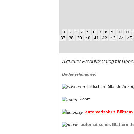
1
2
3
4
5
6
7
8
9
10
11
37
38
39
40
41
42
43
44
45
Aktueller Produktkatalog für Hebe
Bedienelemente:
bildschirmfüllende Anzei
Zoom
automatisches Blättern 
automatisches Blättern de