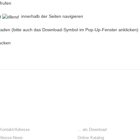
frufen
innerhalb der Seiten navigieren
aden (bitte auch das Download-Symbol im Pop-Up-Fenster anklicken)
ucken
DER WEG ZU UNS
KATALOG
Kontakt/Adresse
... als Download
Messe-News
Online Katalog