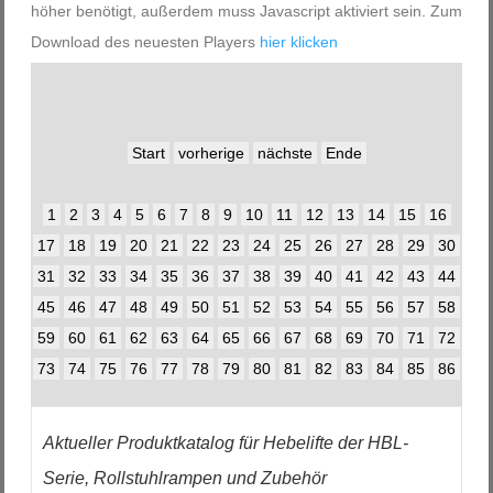
höher benötigt, außerdem muss Javascript aktiviert sein. Zum
Download des neuesten Players
hier klicken
Start
vorherige
nächste
Ende
1
2
3
4
5
6
7
8
9
10
11
12
13
14
15
16
17
18
19
20
21
22
23
24
25
26
27
28
29
30
31
32
33
34
35
36
37
38
39
40
41
42
43
44
45
46
47
48
49
50
51
52
53
54
55
56
57
58
59
60
61
62
63
64
65
66
67
68
69
70
71
72
73
74
75
76
77
78
79
80
81
82
83
84
85
86
Aktueller Produktkatalog für Hebelifte der HBL-
Serie, Rollstuhlrampen und Zubehör