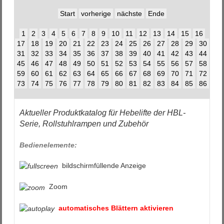
Start
vorherige
nächste
Ende
1
2
3
4
5
6
7
8
9
10
11
12
13
14
15
16
17
18
19
20
21
22
23
24
25
26
27
28
29
30
31
32
33
34
35
36
37
38
39
40
41
42
43
44
45
46
47
48
49
50
51
52
53
54
55
56
57
58
59
60
61
62
63
64
65
66
67
68
69
70
71
72
73
74
75
76
77
78
79
80
81
82
83
84
85
86
Aktueller Produktkatalog für Hebelifte der HBL-
Serie, Rollstuhlrampen und Zubehör
Bedienelemente:
bildschirmfüllende Anzeige
Zoom
automatisches Blättern aktivieren