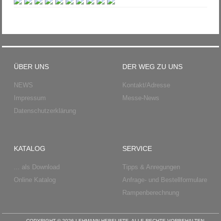
ÜBER UNS
DER WEG ZU UNS
NEWS
Kontakt/Adresse
Impressum
Messe-News
Datenschutzerklärung
KATALOG
SERVICE
... als Download
Tipps & Anregungen
Online Katalog
Anfrage- und Bestellformulare
Rampenberechnung
COPYRIGHT © 2026 LEHMANN HEBELIFTE. ALLE RECHTE VORBEHALTEN.