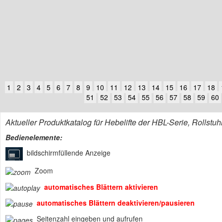
1
2
3
4
5
6
7
8
9
10
11
12
13
14
15
16
17
18
51
52
53
54
55
56
57
58
59
60
Aktueller Produktkatalog für Hebelifte der HBL-Serie, Rollst
Bedienelemente:
bildschirmfüllende Anzeige
Zoom
automatisches Blättern aktivieren
automatisches Blättern deaktivieren/pausieren
Seitenzahl eingeben und aufrufen